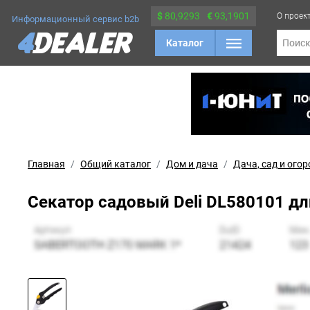
$
80,9293
€
93,1901
О проек
Информационный сервис b2b
Каталог
Поис
Главная
Общий каталог
Дом и дача
Дача, сад и огор
Секатор садовый Deli DL580101 дл