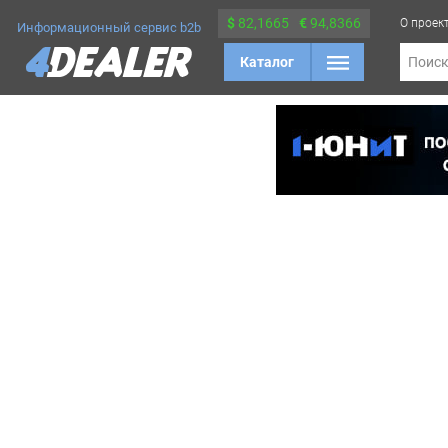
$
82,1665
€
94,8366
О проек
Информационный сервис b2b
Каталог
Поис