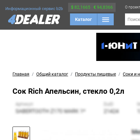
$
82,1665
€
94,8366
О проек
Информационный сервис b2b
Каталог
Поис
Главная
Общий каталог
Продукты пищевые
Соки и 
Сок Rich Апельсин, стекло 0,2л