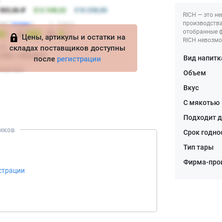
RICH — это н
производства
отобранные ф
Цены, артикулы и остатки на
RICH невозмо
складах поставщиков доступны
Вид напитк
после
регистрации
Объем
Вкус
С мякотью
Подходит д
иков
Срок годно
Тип тары
Фирма-про
страции