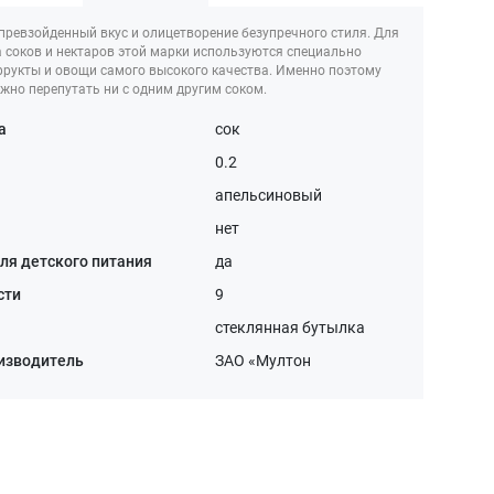
епревзойденный вкус и олицетворение безупречного стиля. Для
 соков и нектаров этой марки используются специально
рукты и овощи самого высокого качества. Именно поэтому
жно перепутать ни с одним другим соком.
а
сок
0.2
апельсиновый
нет
ля детского питания
да
сти
9
стеклянная бутылка
изводитель
ЗАО «Мултон