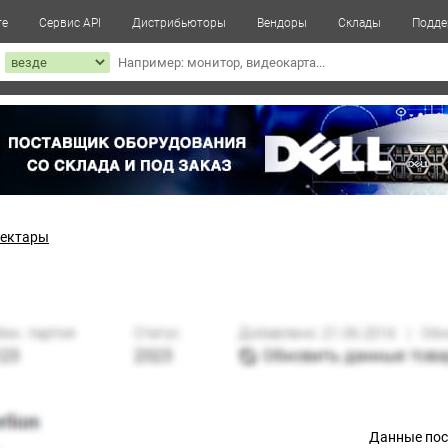
те
Сервис API
Дистрибьюторы
Вендоры
Склады
Подде
к
нектары
Данные по