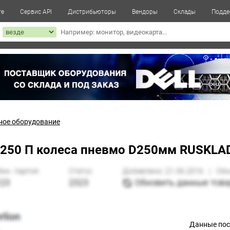
те
Сервис API
Дистрибьюторы
Вендоры
Склады
Подде
к
ное оборудование
Г 250 П колеса пневмо D250мм RUSKLA
Данные по