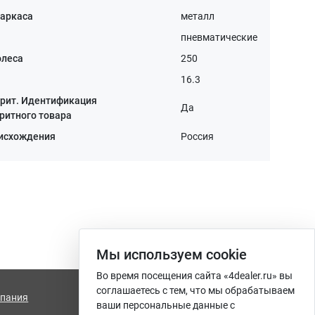
каркаса
металл
пневматические
олеса
250
16.3
рит. Идентификация
Да
ритного товара
оисхождения
Россия
Мы используем сookie
Во время посещения сайта «4dealer.ru» вы
соглашаетесь с тем, что мы обрабатываем
пания
info@4dealer.ru
ваши персональные данные с