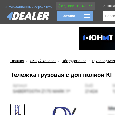
$
82,1665
€
94,8366
О проек
Информационный сервис b2b
Каталог
Поис
Главная
Общий каталог
Оборудование
Грузоподъем
Тележка грузовая с доп полкой К