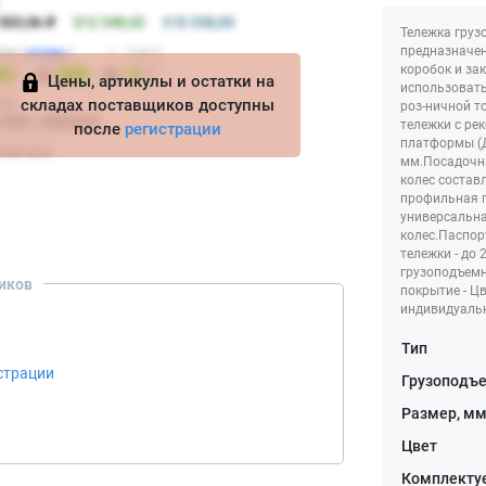
Тележка груз
предназначен
коробок и за
Цены, артикулы и остатки на
использовать
складах поставщиков доступны
роз-ничной т
тележки с ре
после
регистрации
платформы (Д
мм.Посадочна
колес составл
профильная п
универсальна
колес.Паспор
тележки - до
грузоподъемн
иков
покрытие - Цв
индивидуальн
Тип
страции
Грузоподъ
Размер, м
Цвет
Комплекту