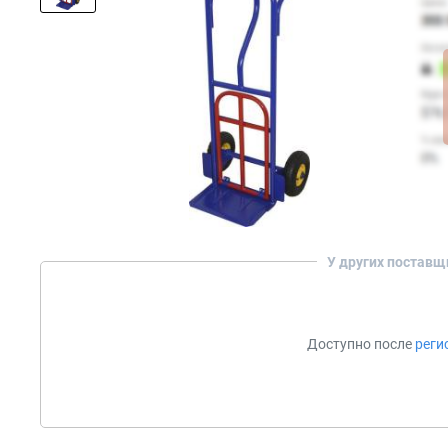
У других поставщ
Доступно после
реги