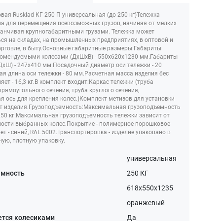
овая Rusklad КГ 250 П универсальная (до 250 кг)Тележка
а для перемещения всевозможных грузов, начиная от мелких
канчивая крупногабаритными грузами. Тележка может
ся на складах, на промышленных предприятиях, в оптовой и
орговле, в быту.Основные габаритные размеры:Габариты
комендуемыми колесами (ДхШхВ) - 550x620x1230 мм.Габариты
хШ) - 247x410 мм.Посадочный диаметр оси тележки - 20
я длина оси тележки - 80 мм.Расчетная масса изделия бес
яет - 16,3 кг.В комплект входит:Каркас тележки (труба
рямоугольного сечения, труба круглого сечения,
я ось для крепления колес.)Комплект метизов для установки
т изделия.Грузоподъемность:Максимальная грузоподъемность
 250 кг.Максимальная грузоподъемность тележки зависит от
ости выбранных колес.Покрытие - полимерное порошковое
ет - синий, RAL 5002.Транспортировка - изделие упаковано в
ую, плотную упаковку.
универсальная
емность
250 КГ
м
618x550x1235
оранжевый
ется колесиками
Да