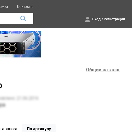
ржка
Контакты
Вход
/
Регистрация
Общий каталог
D
ставщика
По артикулу