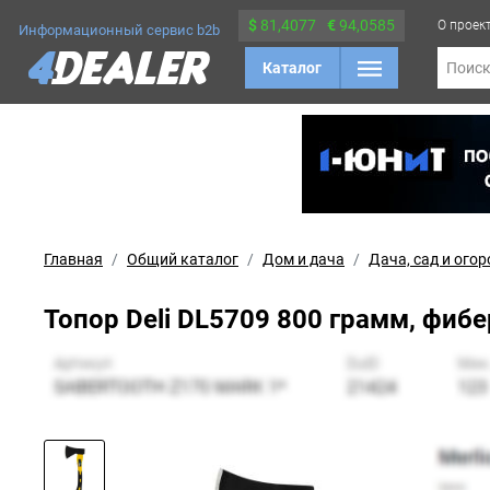
$
81,4077
€
94,0585
О проек
Информационный сервис b2b
Каталог
Поис
Главная
Общий каталог
Дом и дача
Дача, сад и огор
Топор Deli DL5709 800 грамм, фиб