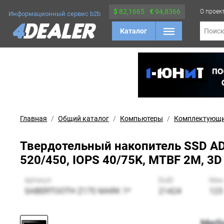
$
82,1665
€
94,8366
О проек
Информационный сервис b2b
Каталог
Поис
Главная
Общий каталог
Компьютеры
Комплектующ
Твердотельный накопитель SSD ADA
520/450, IOPS 40/75K, MTBF 2M, 3D