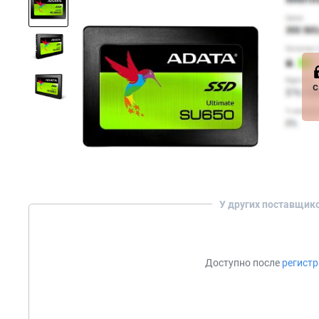
с
У других поставщик
Доступно после
регист