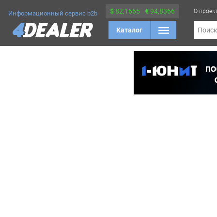
$
82,1665
€
94,8366
О проек
Информационный сервис b2b
Каталог
Поис