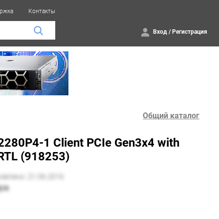
ржка
Контакты
Вход
/
Регистрация
Общий каталог
80P4-1 Client PCIe Gen3x4 with
RTL (918253)