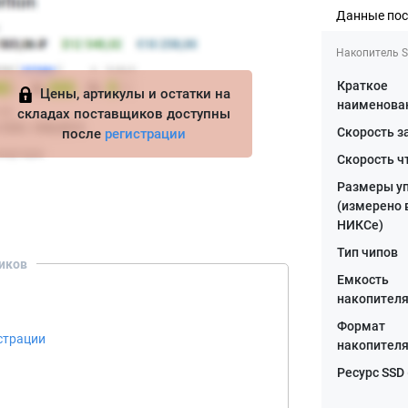
Данные по
Накопитель 
Краткое
Цены, артикулы и остатки на
наименова
складах поставщиков доступны
Скорость з
после
регистрации
Скорость ч
Размеры у
(измерено 
НИКСе)
Тип чипов
иков
Емкость
накопител
Формат
страции
накопител
Ресурс SSD