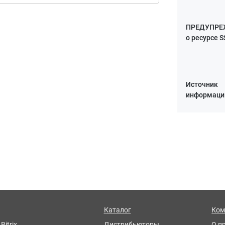
ПРЕДУПРЕ
о ресурсе 
Источник
информаци
Каталог
Ком
Bitrix
Дистрибьюторы
О п