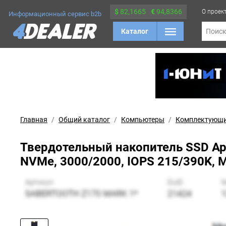
$
82,1665
€
94,8366
О проек
Информационный сервис b2b
Каталог
Поис
Главная
Общий каталог
Компьютеры
Комплектующ
Твердотельный накопитель SSD Apa
NVMe, 3000/2000, IOPS 215/390K, M