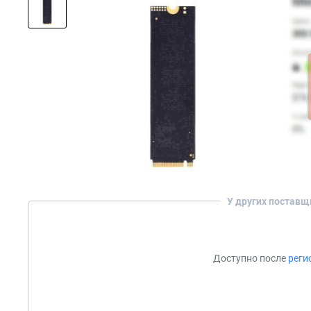
У других поставщ
Доступно после
реги