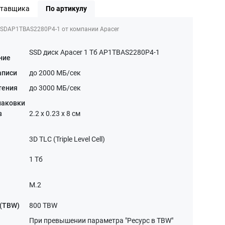
ставщика
По артикулу
SSDAP1TBAS2280P4-1 от компании Apacer
SSD диск Apacer 1 Тб AP1TBAS2280P4-1
ние
аписи
до 2000 МБ/сек
тения
до 3000 МБ/сек
паковки
в
2.2 x 0.23 x 8 см
3D TLC (Triple Level Cell)
1 Тб
я
M.2
я
 (TBW)
800 TBW
При превышении параметра "Ресурс в TBW"