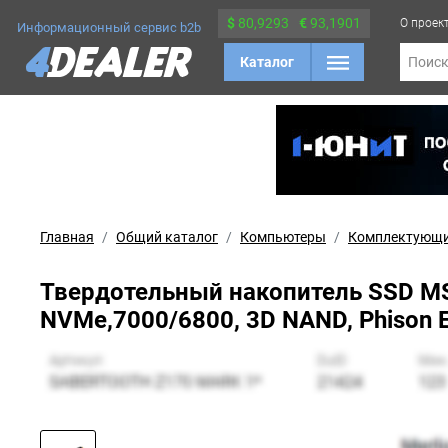
$
80,9293
€
93,1901
О проек
Информационный сервис b2b
Каталог
Поис
Главная
Общий каталог
Компьютеры
Комплектующ
Твердотельный накопитель SSD M
NVMe,7000/6800, 3D NAND, Phison