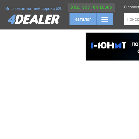
$
82,1665
€
94,8366
О проек
Информационный сервис b2b
Каталог
Поис