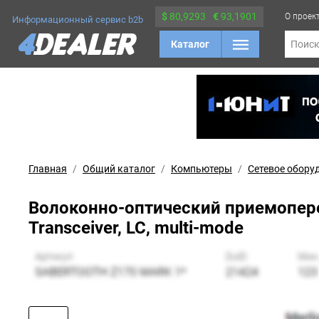
$
80,9293
€
93,1901
О проек
Информационный сервис b2b
Каталог
Поис
Главная
Общий каталог
Компьютеры
Сетевое обору
Волоконно-оптический приемопере
Transceiver, LC, multi-mode