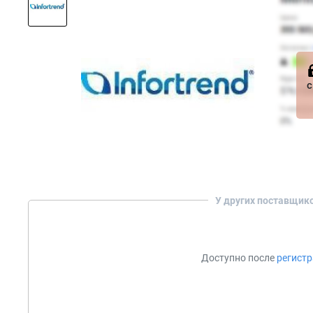
с
У других поставщик
Доступно после
регист