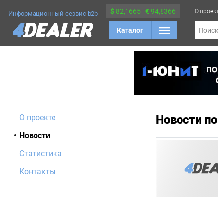
$
82,1665
€
94,8366
О проек
Информационный сервис b2b
Каталог
Поис
О проекте
Новости по
Новости
Статистика
Контакты