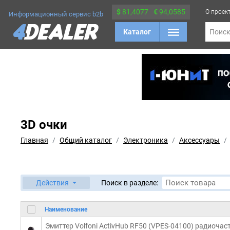
$
81,4077
€
94,0585
О проек
Информационный сервис b2b
Каталог
Поис
3D очки
Главная
Общий каталог
Электроника
Аксессуары
Действия
Поиск в разделе:
Наименование
Эмиттер Volfoni ActivHub RF50 (VPES-04100) радиочас