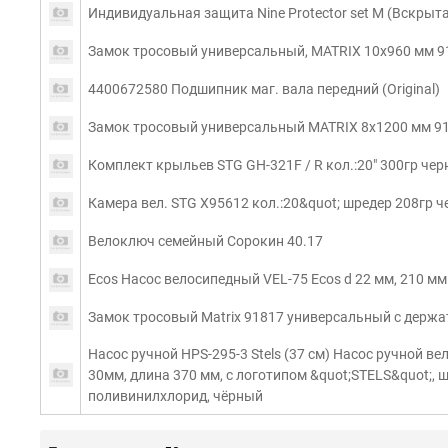
Индивидуальная защита Nine Protector set M (Вскрыт
Замок тросовый универсальный, MATRIX 10х960 мм 9
4400672580 Подшипник маг. вала передний (Original)
Замок тросовый универсальный MATRIX 8х1200 мм 9
Комплект крыльев STG GH-321F / R кол.:20" 300гр чер
Камера вел. STG Х95612 кол.:20&quot; шредер 208гр 
Велоключ семейный Сорокин 40.17
Ecos Насос велосипедный VEL-75 Ecos d 22 мм, 210 мм
Замок тросовый Matrix 91817 универсальный с держа
Насос ручной HPS-295-3 Stels (37 см) Насос ручной в
30мм, длина 370 мм, с логотипом &quot;STELS&quot;, 
поливинилхлорид, чёрный