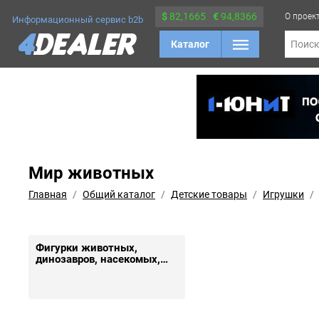
$
82,1665
€
94,8366
О проек
Информационный сервис b2b
Каталог
Поис
Мир животных
Главная
Общий каталог
Детские товары
Игрушки
Фигурки животных,
динозавров, насекомых,
рыб, драконов