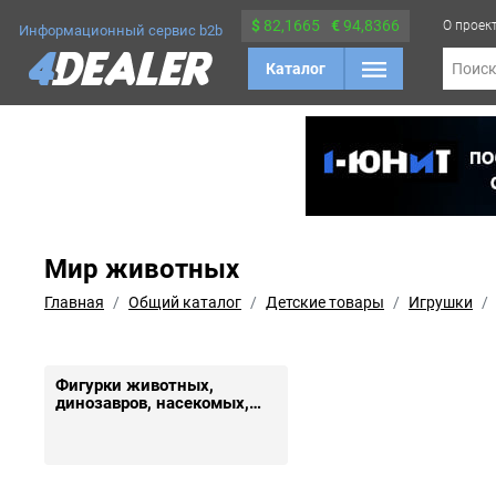
$
82,1665
€
94,8366
О проек
Информационный сервис b2b
Каталог
Поис
Мир животных
Главная
Общий каталог
Детские товары
Игрушки
Фигурки животных,
динозавров, насекомых,
рыб, драконов