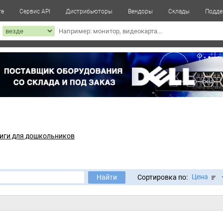
те
Сервис API
Дистрибьюторы
Вендоры
Склады
Подде
к
иги для дошкольников
Цена
Найти
Сортировка по: