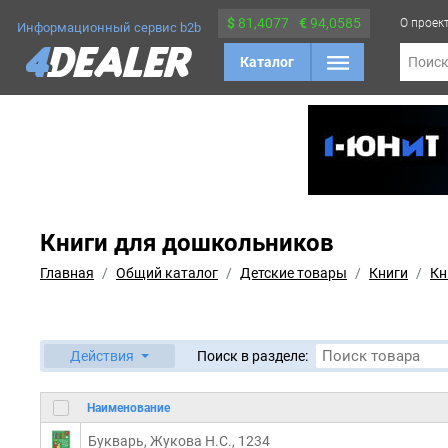
$
81,4077
€
94,0585
О проек
Информационный сервис b2b
Каталог
Поис
Книги для дошкольников
Главная
Общий каталог
Детские товары
Книги
Кн
Действия
Поиск в разделе:
Наименование
Букварь, Жукова Н.С., 1234