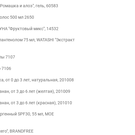
омашка и алоэ", гель, 60583
олос 500 мл 2650
УНА "Фруктовый микс", 14532
антенолом 75 мл, WATASHI "Экстракт
лы 7107
 7106
а, от 0 до 3 лет, натуральная, 201008
нан, от 3 до 6 лет (желтая), 201009
нан, от 3 до 6 лет (красная), 201010
ргенный SPF30, 55 мл, МОЕ
сего", BRANDFREE