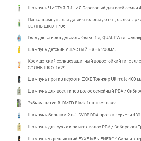
Шампунь ЧИСТАЯ ЛИНИЯ Березовый для всей семьи 4
Пенка-шампунь для детей с головы до пят, с алоэ и 
СОЛНЫШКО, 1706
Гель для стирки детского белья 1 л, QUALITA гипоалл
Шампунь детский УШАСТЫЙ НЯНЬ 200мл.
Крем детский солнцезащитный водостойкий гипоалле
СОЛНЫШКО, 1629
Шампунь против перхоти EXXE Тонизир Ultimate 400 
Шампунь для всех типов волос семейный РБА / Сибир
Зубная щетка BIOMED Black 1шт цвет в асс
Шампунь-бальзам 2-в-1 SVOBODA против перхоти 430
Шампунь для сухих и ломких волос РБА / Сибирская 
Шампунь укрепляющий EXXE MEN ENERGY Сила и энер