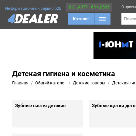
$
81,4077
€
94,0585
О проек
Информационный сервис b2b
Каталог
Поис
Детская гигиена и косметика
Главная
Общий каталог
Детские товары
Детская ги
Зубные пасты детские
Зубные щетки детс