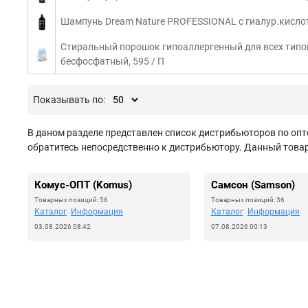
Шампунь Dream Nature PROFESSIONAL c гиалур.кислот
Стиральный порошок гипоаллергенный для всех типов 
бесфосфатный, 595 / П
Показывать по:
В даном разделе представлен список дистрибьюторов по опто
обратитесь непосредственно к дистрибьютору. Данный товар 
Комус-ОПТ (Komus)
Самсон (Samson)
Товарных позиций: 56
Товарных позиций: 36
Каталог
Информация
Каталог
Информация
03.08.2026 08:42
07.08.2026 00:13