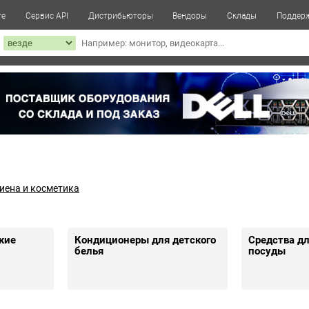
те
Сервис API
Дистрибьюторы
Вендоры
Склады
Поддер
к
гиена и косметика
кие
Кондиционеры для детского
Средства д
белья
посуды