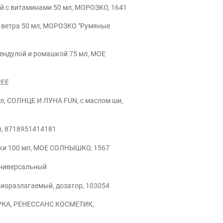
й с витаминами 50 мл, МОРОЗКО, 1641
и ветра 50 мл, МОРОЗКО "Румяные
лендулой и ромашкой 75 мл, МОЕ
REE
л, СОЛНЦЕ И ЛУНА FUN, с маслом ши,
ая, 8718951414181
шки 100 мл, МОЕ СОЛНЫШКО, 1567
универсальный
биоразлагаемый, дозатор, 103054
ИРКА, РЕНЕССАНС КОСМЕТИК,