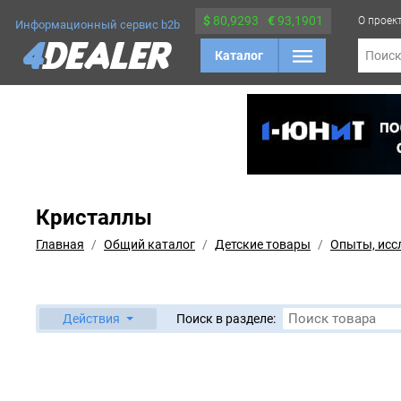
$
80,9293
€
93,1901
О проек
Информационный сервис b2b
Каталог
Поис
Кристаллы
Главная
Общий каталог
Детские товары
Опыты, исс
Действия
Поиск в разделе: