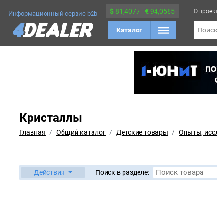
$
81,4077
€
94,0585
О проек
Информационный сервис b2b
Каталог
Поис
Кристаллы
Главная
Общий каталог
Детские товары
Опыты, исс
Действия
Поиск в разделе: