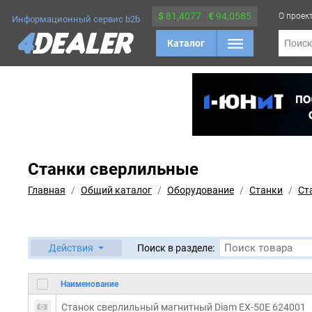
$
81,4077
€
94,0585
О проек
Информационный сервис b2b
Каталог
Поис
Станки сверлильные
Главная
Общий каталог
Оборудование
Станки
Ст
Действия
Поиск в разделе:
Наименование
Станок сверлильный магнитный Diam EX-50E 624001