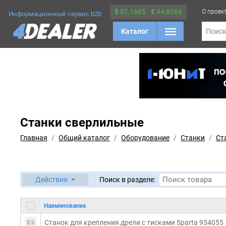
$
82,1665
€
94,8366
О проек
Информационный сервис b2b
Каталог
Поис
Станки сверлильные
Главная
Общий каталог
Оборудование
Станки
Ст
Действия
Поиск в разделе:
Наименование
Станок для крепления дрели с тисками Sparta 934055