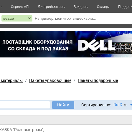
те
Сервис API
Дистрибьюторы
Вендоры
Склады
Поддер
к
 материалы
Пакеты упаковочные
Пакеты подарочные
DuID
Найти
Сортировка по:
КАЗКА "Розовые розы",