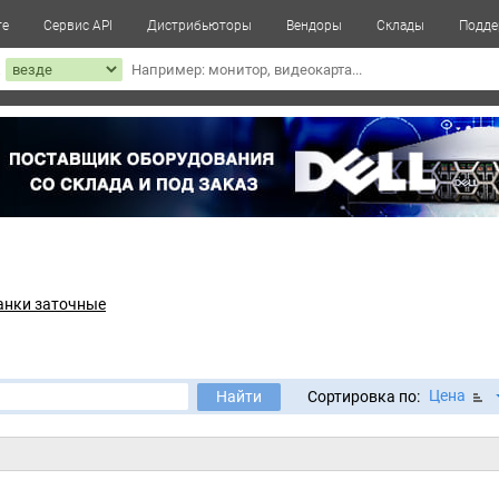
те
Сервис API
Дистрибьюторы
Вендоры
Склады
Подде
к
анки заточные
Цена
Найти
Сортировка по: