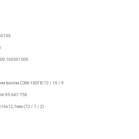
6019S
3
100 160301500
м валом СЗМ-100ГВ 72 / 10 / 9
04-95 647-758
6х12,7мм (72 / 7 / 2)