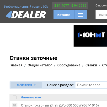
$
81,4077
€
94,0585
О проек
Информационный сервис b2b
Каталог
Поис
Станки заточные
Главная
Общий каталог
Оборудование
Станки
Ст
Действия
Поиск в разделе:
Наименование
Станок токарный Zitrek ZWL-600 550W (067-1016)