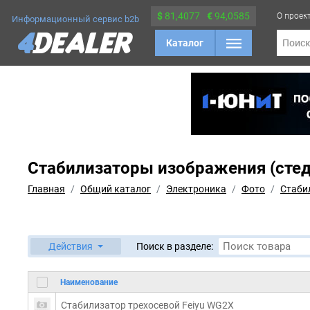
$
81,4077
€
94,0585
О проек
Информационный сервис b2b
Каталог
Поис
Стабилизаторы изображения (сте
Главная
Общий каталог
Электроника
Фото
Стаби
Действия
Поиск в разделе:
Наименование
Стабилизатор трехосевой Feiyu WG2X