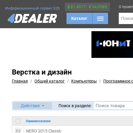
$
81,4077
€
94,0585
О проек
Информационный сервис b2b
Каталог
Поис
Верстка и дизайн
Главная
Общий каталог
Компьютеры
Программное 
Действия
Поиск в разделе:
Наименование
NERO 2015 Classic