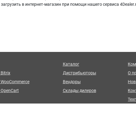
агрузить в интернет-магазин при помощи нашего сервиса 4Dealer.
Каталог
Ком
Bitrix
Дистрибьюторы
О п
я WooCommerce
Вендоры
Нов
 OpenCart
Склады дилеров
Кон
Тех
стройка модуля
FAQ
Пользовательское соглашение
Положение о конфиденциальнос