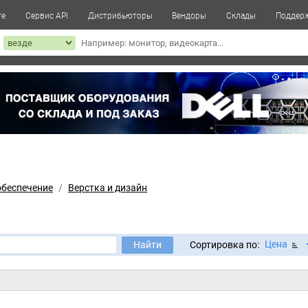
те
Сервис API
Дистрибьюторы
Вендоры
Склады
Поддер
к
обеспечение
Верстка и дизайн
Цена
Найти
Сортировка по: