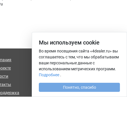
ru
Мы используем сookie
Во время посещения сайта «4dealer.ru» вы
соглашаетесь с тем, что мы обрабатываем
пания
info@4dealer.ru
ваши персональные данные с
роекте
Калининград, ул. Комсомольская,
использованием метрических программ.
дом 61, офис 4
Подробнее
.
ости
такты
Понятно, спасибо
поддержка
ти
Форма обратной связи