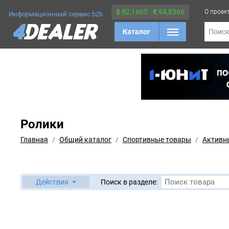
$
82,1665
€
94,8366
О проек
Информационный сервис b2b
Каталог
Поис
Ролики
Главная
Общий каталог
Спортивные товары
Активн
Действия
Поиск в разделе: