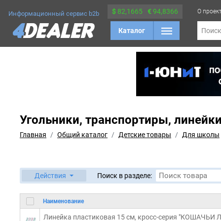
$
82,1665
€
94,8366
О проек
Информационный сервис b2b
Каталог
Поис
Угольники, транспортиры, линейк
Главная
Общий каталог
Детские товары
Для школы
Действия
Поиск в разделе:
Наименование
Линейка пластиковая 15 см, кросс-серия "КОШАЧЬИ 