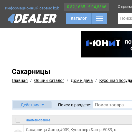
$
82,1665
€
94,8366
О проек
Информационный сервис b2b
Каталог
Поис
Сахарницы
Главная
Общий каталог
Дом и дача
Кухонная посуд
Действия
Поиск в разделе:
Наименование
Сахарница &amp;#039;Кунстверк&amp;#039; с