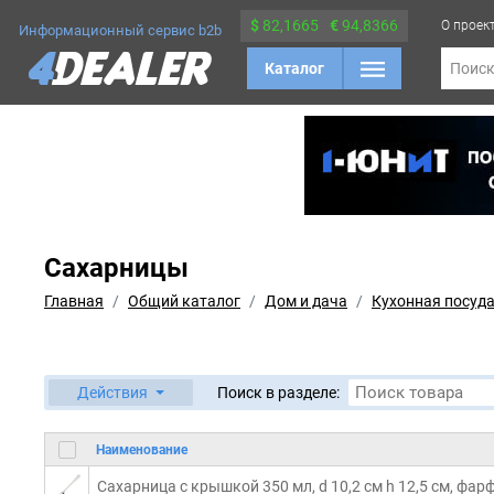
$
82,1665
€
94,8366
О проек
Информационный сервис b2b
Каталог
Поис
Сахарницы
Главная
Общий каталог
Дом и дача
Кухонная посуд
Действия
Поиск в разделе:
Наименование
Сахарница с крышкой 350 мл, d 10,2 см h 12,5 см, фарф