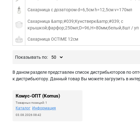
Сахарница с дозатором d=6,5см h=12,5см v=170мл
Сахарница &amp;#039;Кунстверк&amp;#039; с
крышкой;фарфор;250мл;D=96,H=80мм;белый,8шт / уп
Сахарница OCTIME 12см
Показывать по:
В даном разделе представлен список дистрибьюторов по опт
к дистрибьютору. Данный товар Вы можете загрузить в интер
Комус-ОПТ (Komus)
Товарных позиций: 1
Каталог
Информация
03.08.2026 08:42