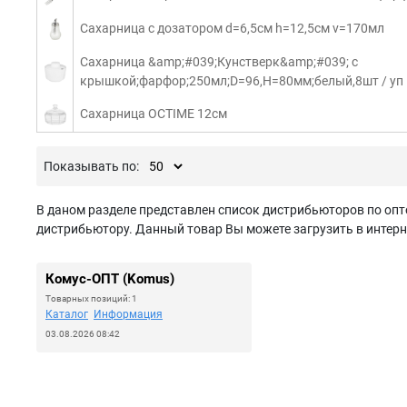
Сахарница с дозатором d=6,5см h=12,5см v=170мл
Сахарница &amp;#039;Кунстверк&amp;#039; с
крышкой;фарфор;250мл;D=96,H=80мм;белый,8шт / уп
Сахарница OCTIME 12см
Показывать по:
В даном разделе представлен список дистрибьюторов по опт
дистрибьютору. Данный товар Вы можете загрузить в интерн
Комус-ОПТ (Komus)
Товарных позиций: 1
Каталог
Информация
03.08.2026 08:42