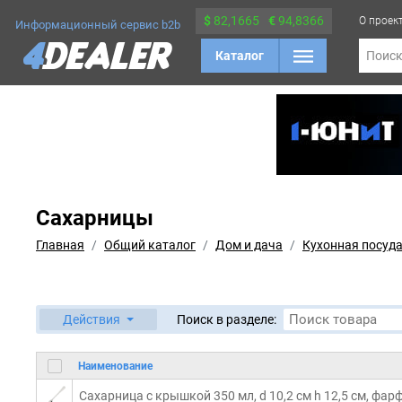
$
82,1665
€
94,8366
О проек
Информационный сервис b2b
Каталог
Поис
Сахарницы
Главная
Общий каталог
Дом и дача
Кухонная посуд
Действия
Поиск в разделе:
Наименование
Сахарница с крышкой 350 мл, d 10,2 см h 12,5 см, фарф