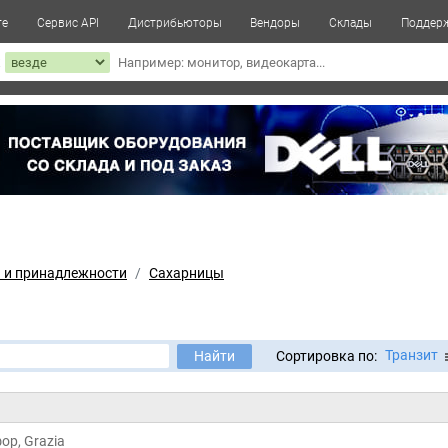
те
Сервис API
Дистрибьюторы
Вендоры
Склады
Поддер
к
а и принадлежности
Сахарницы
Транзит
Найти
Сортировка по:
ор, Grazia