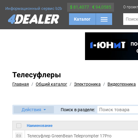
$
81,4077
€
94,0585
О проек
Информационный сервис b2b
Каталог
Поис
Телесуфлеры
Главная
Общий каталог
Электроника
Видеотехника
Действия
Поиск в разделе:
Наименование
Телесуфлер GreenBean Teleprompter 17Pro