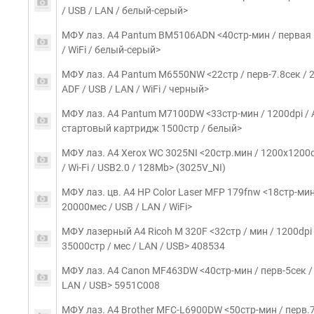
/ USB / LAN / белый-серый>
МФУ лаз. A4 Pantum BM5106ADN <40стр-мин / первая 6.
/ WiFi / белый-серый>
МФУ лаз. A4 Pantum M6550NW <22стр / перв-7.8сек / 2
ADF / USB / LAN / WiFi / черный>
МФУ лаз. A4 Pantum M7100DW <33стр-мин / 1200dpi / AD
стартовый картридж 1500стр / белый>
МФУ лаз. A4 Xerox WC 3025NI <20стр.мин / 1200x1200dp
/ Wi-Fi / USB2.0 / 128Mb> (3025V_NI)
МФУ лаз. цв. A4 HP Color Laser MFP 179fnw <18стр-мин(ч
20000мес / USB / LAN / WiFi>
МФУ лазерный A4 Ricoh M 320F <32стр / мин / 1200dpi /
35000стр / мес / LAN / USB> 408534
МФУ лаз. A4 Canon MF463DW <40стр-мин / перв-5сек / 12
LAN / USB> 5951C008
МФУ лаз. A4 Brother MFC-L6900DW <50стр-мин / перв.7.5