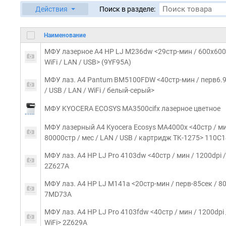
Действия
Поиск в разделе:
Наименование
МФУ лазерное A4 HP LJ M236dw <29стр-мин / 600x600dp
WiFi / LAN / USB> (9YF95A)
МФУ лаз. A4 Pantum BM5100FDW <40стр-мин / перв6.9се
/ USB / LAN / WiFi / белый-серый>
МФУ KYOCERA ECOSYS MA3500cifx лазерное цветное
МФУ лазерный A4 Kyocera Ecosys MA4000x <40стр / мин 
80000стр / мес / LAN / USB / картридж TK-1275> 110C
МФУ лаз. A4 HP LJ Pro 4103dw <40стр / мин / 1200dpi / 
2Z627A
МФУ лаз. A4 HP LJ M141a <20стр-мин / перв-85сек / 80
7MD73A
МФУ лаз. A4 HP LJ Pro 4103fdw <40стр / мин / 1200dpi /
WiFi> 2Z629A