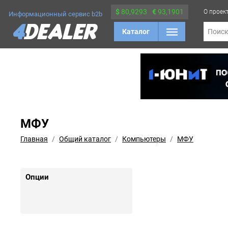
$
80,9293
€
93,1901
О проек
Информационный сервис b2b
Каталог
Поис
МФУ
Главная
Общий каталог
Компьютеры
МФУ
Опции