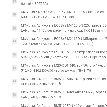
белый> (3PZ55A)
МФУ лаз A4 Xerox WC B305V_DNI <38ст-м / перв. 5.8с / 
600dpi / USB / LAN / Wi-Fi / 512Мб>
МФУ лаз. A3 Kyocera ECOSYS M4125IDN (25стрперв-58се
LAN / Fax / 1Гб / без кабеля / картридж TK-6118 азия)
МФУ лаз. A4 Kyocera ECOSYS M2135DN (35стрпервая-7се
1200x1200 / LAN / 512Мб / картридж TK-1150)
МФУ лаз. А4 Kyocera FS-1020MFP <20стр / первая-85сек
64Мб / без кабеля / картридж TK-1113> азия UpGrade
МФУ лаз. A4 Kyocera M2040DN (40стр / 50т.стр / мес / 
512Мб) 1102S33AX0 картридж Азия TK-1178
МФУ лаз. A4 Pantum BM5100ADN <40стр-мин / первая 6.9
USB / LAN / белый-серый>
МФУ лаз. A4 Pantum BM5100ADW <40стр-мин / первая 6.
LAN / WiFi / белый-серый>
МФУ лаз. A4 Pantum BM5100FDN <40стр-мин / перв6.9сек