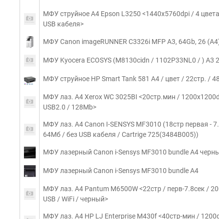
МФУ струйное A4 Epson L3250 <1440x5760dpi / 4 цвета / 
USB кабеля>
МФУ Canon imageRUNNER C3326i MFP A3, 64Gb, 26 (А4) 
МФУ Kyocera ECOSYS (M8130cidn / 1102P33NL0 / ) A3 2
МФУ струйное HP Smart Tank 581 А4 / цвет / 22стр. / 4
МФУ лаз. A4 Xerox WC 3025BI <20стр.мин / 1200x1200dpi
USB2.0 / 128Mb>
МФУ лаз. A4 Canon I-SENSYS MF3010 (18стр первая - 7.8
64Мб / без USB кабеля / Cartrige 725(3484B005))
МФУ лазерный Canon i-Sensys MF3010 bundle A4 черны
МФУ лазерный Canon i-Sensys MF3010 bundle A4
МФУ лаз. A4 Pantum M6500W <22стр / перв-7.8сек / 20
USB / WiFi / черный>
МФУ лаз. A4 HP LJ Enterprise M430f <40стр-мин / 1200dp