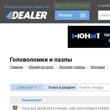
$
82,1665
€
94,8366
О проек
Информационный сервис b2b
Каталог
Поис
Головоломки и пазлы
Главная
Общий каталог
Детские товары
Игрушки
Действия
Поиск в разделе:
Наименование
Пазл для детей 38эл Развив. А4ф 200х300мм в РАМК