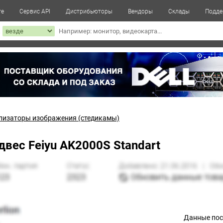
те
Сервис API
Дистрибьюторы
Вендоры
Склады
Подде
к
лизаторы изображения (стедикамы)
вес Feiyu AK2000S Standart
Данные по