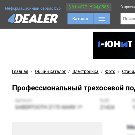
$
81,4077
€
94,0585
О проек
Информационный сервис b2b
Каталог
Поис
Главная
Общий каталог
Электроника
Фото
Стаби
Профессиональный трехосевой под