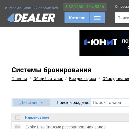
$
82,1665
€
94,8366
О проек
Информационный сервис b2b
Каталог
Поис
Системы бронирования
Главная
Общий каталог
Все для офиса
Оборудование
Действия
Поиск в разделе:
Наименование
Evoko Liso Система резервирования залов