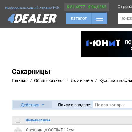
$
81,4077
€
94,0585
О проек
Информационный сервис b2b
Каталог
Поис
Сахарницы
Главная
Общий каталог
Дом и дача
Кухонная посуд
Действия
Поиск в разделе:
Наименование
Сахарница OCTIME 12см