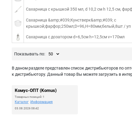
Сахарница с крышкой 350 мл, d 10,2 см h 12,5 см, фарф
Сахарница &amp;#039;Кунстверк&amp;#039; с
крышкой;фарфор;250мл;D=96,H=80мм;белый,8шт / уп
Сахарница с дозатором d=6,5см h=12,5см v=170мл
Показывать по:
В даном разделе представлен список дистрибьюторов по опт
к дистрибьютору. Данный товар Вы можете загрузить в интер
Комус-ОПТ (Komus)
Товарных позиций: 1
Каталог
Информация
03.08.2026 08:42